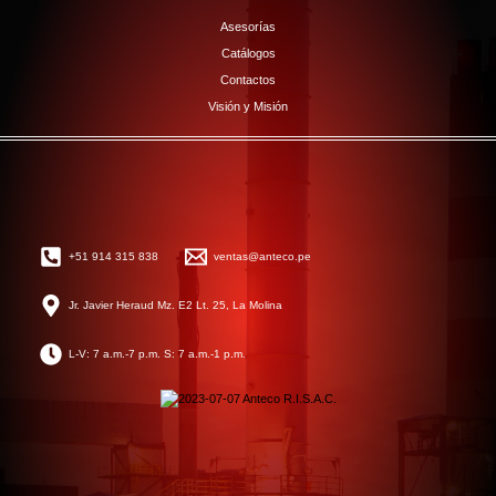
Asesorías
Catálogos
Contactos
Visión y Misión
+51 914 315 838
ventas@anteco.pe
Jr. Javier Heraud Mz. E2 Lt. 25, La Molina
L-V: 7 a.m.-7 p.m. S: 7 a.m.-1 p.m.