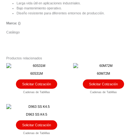
Larga vida útil en aplicaciones industriales.
Bajo mantenimiento operativo.
Diseño resistente para diferentes entornos de producción.
Marca: (
)
Catálogo
Productos relacionados
60S31M
60M72M
Solicitar Cotización
Solicitar Cotización
Cadenas de Tablillas
Cadenas de Tablillas
D963 SS K4.5
Solicitar Cotización
Cadenas de Tablillas