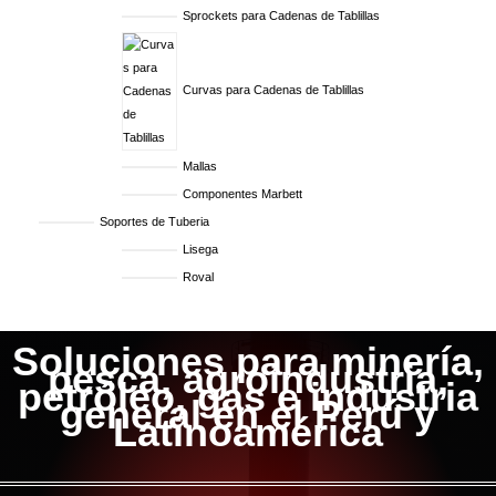
Sprockets para Cadenas de Tablillas
Curvas para Cadenas de Tablillas
Mallas
Componentes Marbett
Soportes de Tuberia
Lisega
Roval
Soluciones para minería,
pesca, agroindustria,
petróleo, gas e industria
general en el Perú y
Latinoamérica