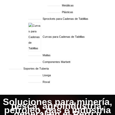
Metálicas
Plásticas
Sprockets para Cadenas de Tablillas
Curvas para Cadenas de Tablillas
Mallas
Componentes Marbett
Soportes de Tuberia
Lisega
Roval
Soluciones para minería,
pesca, agroindustria,
petróleo, gas e industria
general en el Perú y