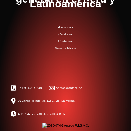
Latinoamérica
Asesorías
Catálogos
Contactos
Visión y Misión
+51 914 315 838
ventas@anteco.pe
Jr. Javier Heraud Mz. E2 Lt. 25, La Molina
L-V: 7 a.m.-7 p.m. S: 7 a.m.-1 p.m.