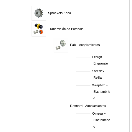
Sprockets Kana
Transmisión de Potencia
Falk - Acoplamientos
Lifelign –
Engranaje
Steelflex –
Rejilla
Wrapflex –
Elastoméric
o
Rexnord - Acoplamientos
Omega –
Elastoméric
o