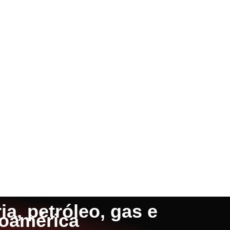
a, petróleo, gas e
noamérica