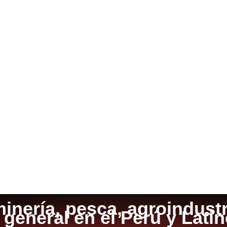
inería, pesca, agroindustri
a general en el Perú y Lati