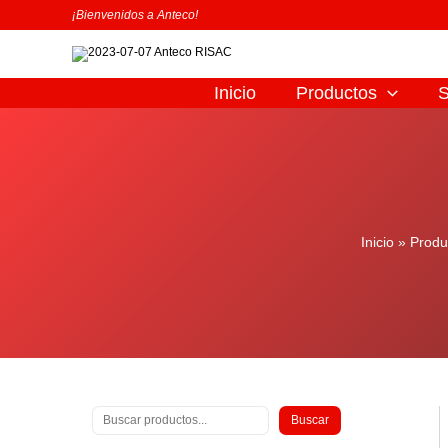
Ir
B
¡Bienvenidos a Anteco!
al
u
contenido
s
c
Inicio
Productos
S
a
r
Inicio
Produ
Buscar