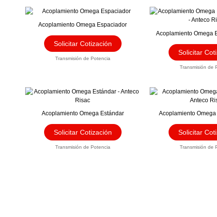
Este
producto
Acoplamiento Omega Espaciador
tiene
Acoplamiento Omega 
múltiples
Solicitar Cotización
variantes.
Solicitar Cot
Las
Transmisión de Potencia
opciones
Transmisión de 
se
pueden
elegir
Este
en
producto
la
tiene
Acoplamiento Omega Estándar
Acoplamiento Omega
página
múltiples
de
variantes.
Solicitar Cotización
Solicitar Cot
producto
Las
opciones
Transmisión de Potencia
Transmisión de 
se
pueden
elegir
en
la
página
de
producto