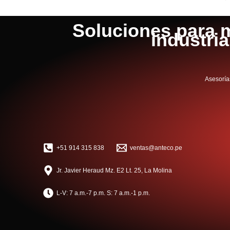
Soluciones para m
industri
Asesoría
+51 914 315 838
ventas@anteco.pe
Jr. Javier Heraud Mz. E2 Lt. 25, La Molina
L-V: 7 a.m.-7 p.m. S: 7 a.m.-1 p.m.