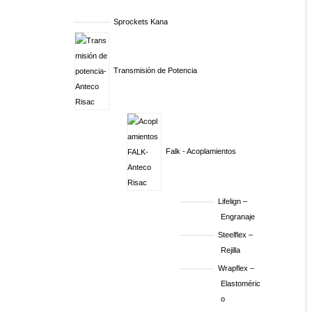
Sprockets Kana
Transmisión de Potencia
Falk - Acoplamientos
Lifelign –
Engranaje
Steelflex –
Rejilla
Wrapflex –
Elastoméric
o