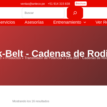
ventas@anteco.pe
+51 914 315 838
Brochure
Buscar
ervicios
Asesorías
Entrenamiento
Ver R
k-Belt - Cadenas de Rodi
io
Productos
Transmisión de Potencia
Link-Belt - Cadenas de Rod
Mostrando los 16 resultados