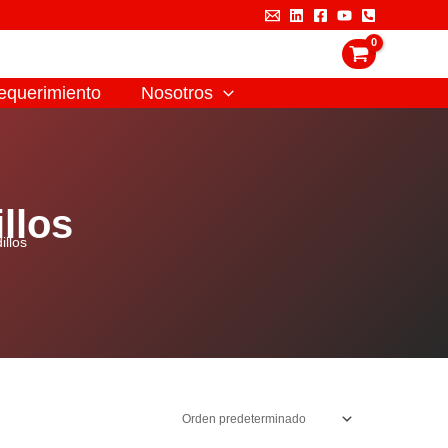
equerimiento
Nosotros
llos
illos