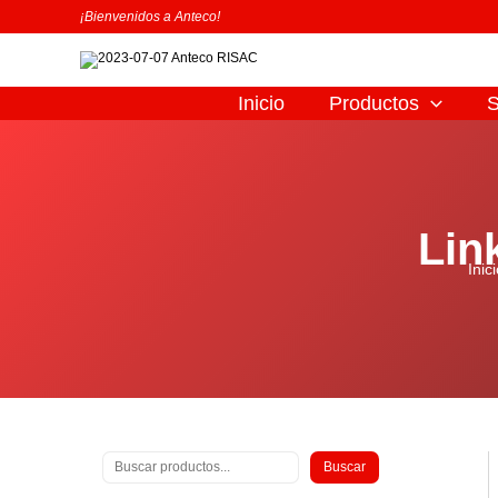
Ir
B
¡Bienvenidos a Anteco!
al
u
contenido
s
c
Inicio
Productos
S
a
r
Lin
Inic
Buscar