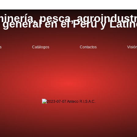
inería, pesca, agroindustri
a general en el Perú y Lati
s
Catálogos
Contactos
Visió