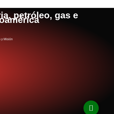
a, petróleo, gas e
noamérica
n y Misión