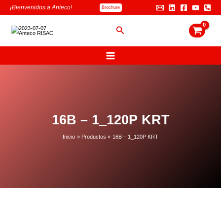
Ir
B
¡Bienvenidos a Anteco!
Brochure
al
u
contenido
s
Buscar
c
a
r
16B – 1_120P KRT
Inicio
Productos
16B – 1_120P KRT
16B