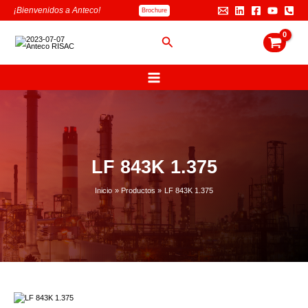
Ir
B
¡Bienvenidos a Anteco!
Brochure
al
u
contenido
s
Buscar
c
a
r
LF 843K 1.375
Inicio
Productos
LF 843K 1.375
LF