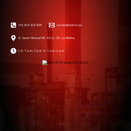
+51 914 315 838
ventas@anteco.pe
Jr. Javier Heraud Mz. E2 Lt. 25, La Molina
L-V: 7 a.m.-7 p.m. S: 7 a.m.-1 p.m.