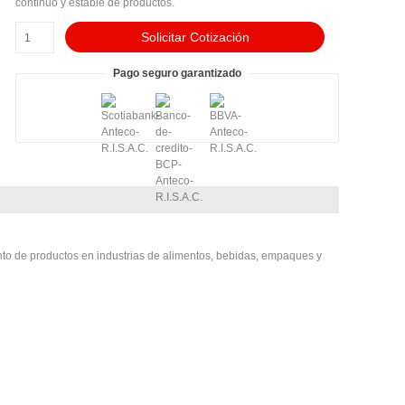
12IN
continuo y estable de productos.
cantidad
Solicitar Cotización
Pago seguro garantizado
ento de productos en industrias de alimentos, bebidas, empaques y