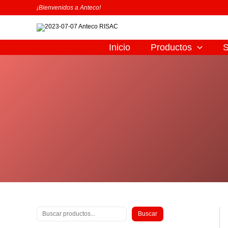
Ir
B
¡Bienvenidos a Anteco!
al
u
contenido
s
c
Inicio
Productos
S
a
r
Buscar