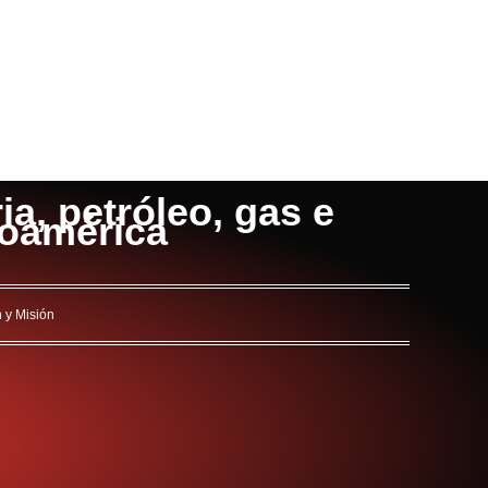
a, petróleo, gas e
noamérica
n y Misión