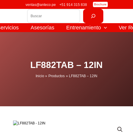
ventas@anteco.pe
+51 914 315 838
Brochure
Buscar
ervicios
Asesorías
Entrenamiento
Ver R
LF882TAB – 12IN
Inicio
Productos
LF882TAB – 12IN