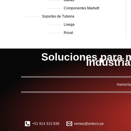
Mallas
Componentes Marbett
Soportes de Tuberia
Lisega
Roval
Soluciones para m
industri
Asesoría
+51 914 315 838
ventas@anteco.pe