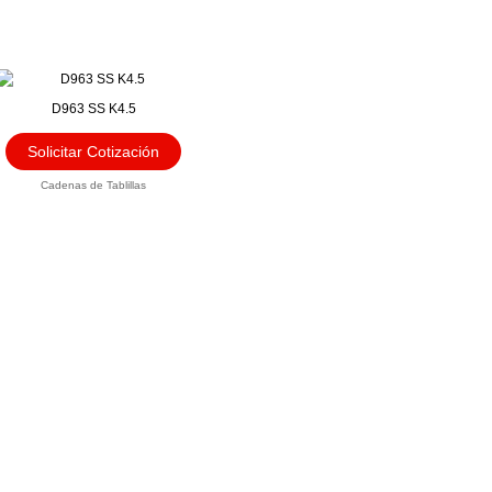
D963 SS K4.5
Solicitar Cotización
Cadenas de Tablillas