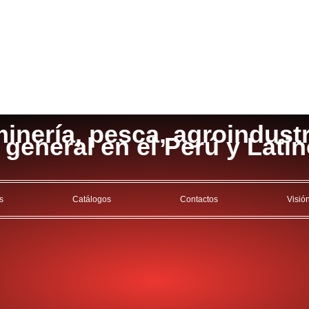
inería, pesca, agroindustri
a general en el Perú y Lati
s
Catálogos
Contactos
Visió