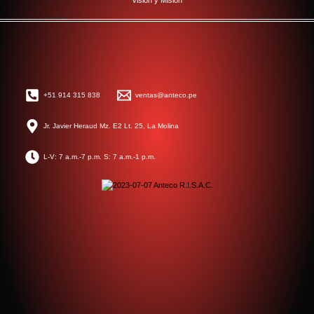
Visión y Misión
+51 914 315 838
ventas@anteco.pe
Jr. Javier Heraud Mz. E2 Lt. 25, La Molina
L-V: 7 a.m.-7 p.m. S: 7 a.m.-1 p.m.