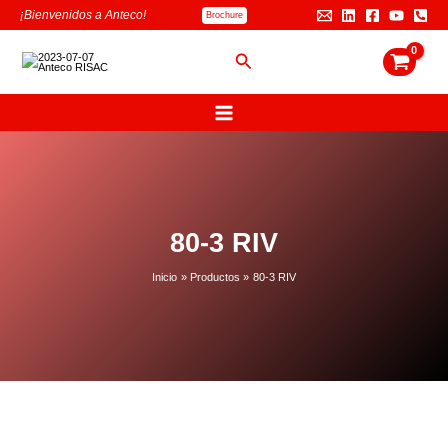
Ir
B
¡Bienvenidos a Anteco!
Brochure
al
u
contenido
s
Buscar
c
a
r
80-3 RIV
Inicio
Productos
80-3 RIV
80-