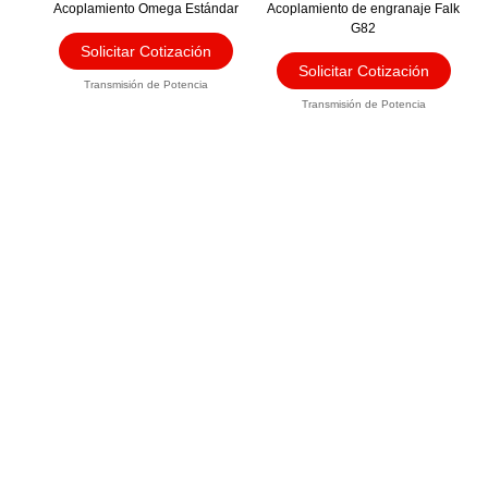
Acoplamiento Omega Estándar
Acoplamiento de engranaje Falk
múltiples
múltip
G82
variantes.
varian
Solicitar Cotización
Las
Las
Solicitar Cotización
opciones
opcio
Transmisión de Potencia
se
se
Transmisión de Potencia
pueden
puede
elegir
elegir
en
en
la
la
página
págin
de
de
producto
produ