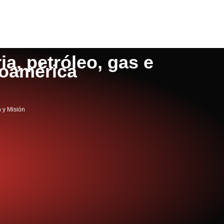
a, petróleo, gas e
noamérica
n y Misión