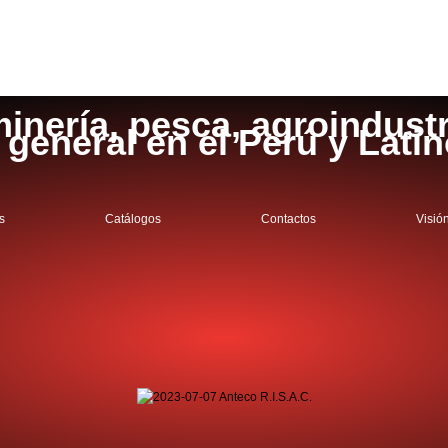
inería, pesca, agroindustri
a general en el Perú y Lati
s
Catálogos
Contactos
Visió