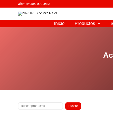
Ir
B
¡Bienvenidos a Anteco!
al
u
contenido
s
c
Inicio
Productos
S
a
r
Ac
Buscar