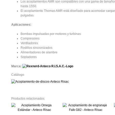
Los acoplamientos AMR son compatibles con una gama de tamaños
hasta 1550.
El acoplamiento Thomas AMR está diseñado para acomodar cargas de
pulgadas.
Aplicaciones:
Acoplamiento de disco Thomas AMR
Bombas impulsadas por motores y turbinas
Compresores
Ventiladores
Rodillos sincronizados
Alimentadores de alambre
Sopladores
Marca:
Catálogo
Productos relacionados
Este
Este
producto
produ
tiene
tiene