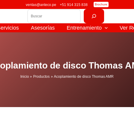
ventas@anteco.pe
+51 914 315 838
Brochure
Buscar
ervicios
Asesorías
Entrenamiento
Ver R
oplamiento de disco Thomas 
Inicio
Productos
Acoplamiento de disco Thomas AMR