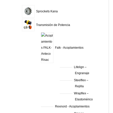
Sprockets Kana
Transmisión de Potencia
Falk - Acoplamientos
Lifelign –
Engranaje
Steelflex –
Rejilla
Wrapflex –
Elastomérico
Rexnord - Acoplamientos