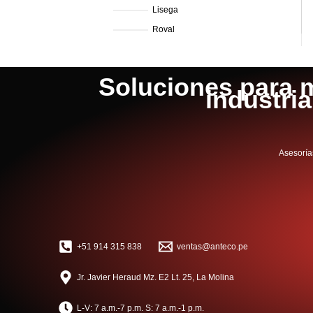
Lisega
Roval
Soluciones para m
industri
Asesoría
+51 914 315 838
ventas@anteco.pe
Jr. Javier Heraud Mz. E2 Lt. 25, La Molina
L-V: 7 a.m.-7 p.m. S: 7 a.m.-1 p.m.