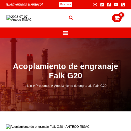
Ir
B
¡Bienvenidos a Anteco!
Brochure
al
u
contenido
s
Buscar
c
a
r
Acoplamiento de engranaje
Falk G20
Inicio
Productos
Acoplamiento de engranaje Falk G20
Acoplamiento