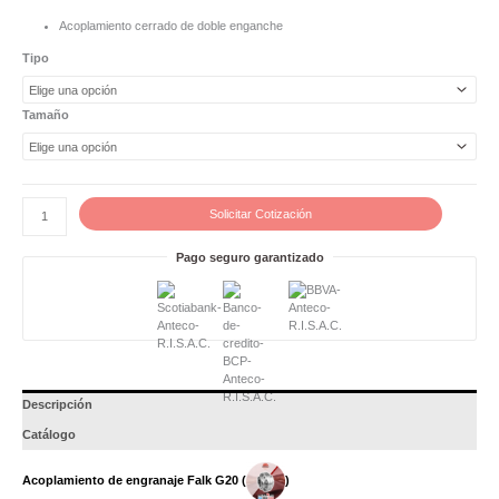
de
engranaje
Acoplamiento cerrado de doble enganche
Falk
G20
Tipo
cantidad
Tamaño
Solicitar Cotización
Pago seguro garantizado
Descripción
Catálogo
Acoplamiento de engranaje Falk G20 (
)