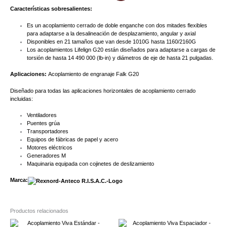
Características sobresalientes:
Es un acoplamiento cerrado de doble enganche con dos mitades flexibles
para adaptarse a la desalineación de desplazamiento, angular y axial
Disponibles en 21 tamaños que van desde 1010G hasta 1160/2160G
Los acoplamientos Lifelign G20 están diseñados para adaptarse a cargas de
torsión de hasta 14 490 000 (lb-in) y diámetros de eje de hasta 21 pulgadas.
Aplicaciones:
Acoplamiento de engranaje Falk G20
Diseñado para todas las aplicaciones horizontales de acoplamiento cerrado
incluidas:
Ventiladores
Puentes grúa
Transportadores
Equipos de fábricas de papel y acero
Motores eléctricos
Generadores M
Maquinaria equipada con cojinetes de deslizamiento
Marca:
Productos relacionados
Este
Este