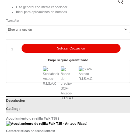
de
rejilla
Uso general con medio espaciador
Falk
Ideal para aplicaciones de bombas
T35
cantidad
Tamaño
Solicitar Cotización
Pago seguro garantizado
Descripción
Catálogo
Acoplamiento de rejilla Falk T35 (
)
Características sobresalientes: