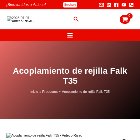
Ir
B
¡Bienvenidos a Anteco!
Brochure
al
u
contenido
s
Buscar
c
a
r
Acoplamiento de rejilla Falk
T35
Inicio
Productos
Acoplamiento de rejilla Falk T35
Acoplamiento