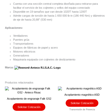
Cuenta con una sección central completa diseñada para retirarse para
facilitar el servicio de los cojinetes y sellos del equipo conectado
Disponible en 19 tamaños que van desde 1020T hasta 1200T
Admite cargas de torsión de hasta 1 650 000 lb-in (186 440 Nm) y diámetros
de eje de hasta 20,88″ (530 mm)
Aplicaciones:
Ventiladores
Puentes grúa
Transportadores
Equipos de fábricas de papel y acero
Motores eléctricos
Generadores
Maquinaria equipada con cojinetes de deslizamiento
Marca:
Productos relacionados
Este
Este
producto
producto
Acoplamiento magnético ASD
tiene
tiene
Acoplamiento de engranaje Falk G52
múltiples
múltiples
Solicitar Cotización
variantes.
variantes.
Solicitar Cotización
Las
Las
Transmisión de Potencia