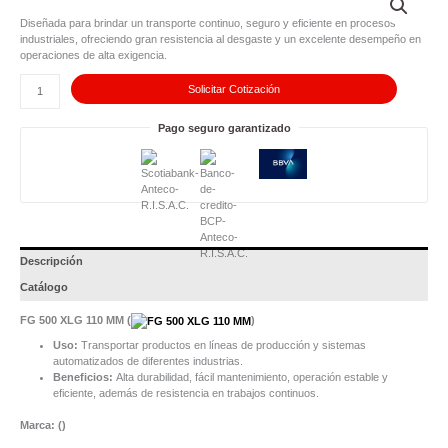
500
XLG
Diseñada para brindar un transporte continuo, seguro y eficiente en procesos
110
industriales, ofreciendo gran resistencia al desgaste y un excelente desempeño en
MM
operaciones de alta exigencia.
cantidad
Solicitar Cotización
Pago seguro garantizado
Descripción
Catálogo
FG 500 XLG 110 MM (
)
Uso:
Transportar productos en líneas de producción y sistemas
automatizados de diferentes industrias.
Beneficios:
Alta durabilidad, fácil mantenimiento, operación estable y
eficiente, además de resistencia en trabajos continuos.
Marca: (
)