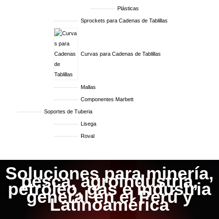
Plásticas
Sprockets para Cadenas de Tablillas
Curvas para Cadenas de Tablillas
Mallas
Componentes Marbett
Soportes de Tuberia
Lisega
Roval
Soluciones para minería,
pesca, agroindustria,
petróleo, gas e industria
general en el Perú y
Latinoamérica