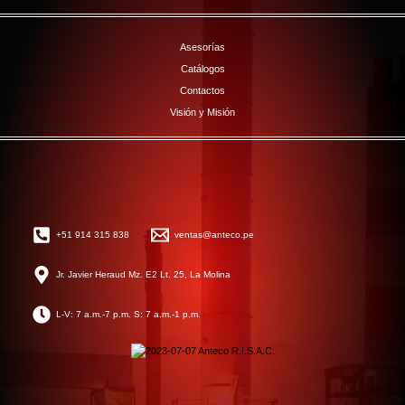
Asesorías
Catálogos
Contactos
Visión y Misión
+51 914 315 838
ventas@anteco.pe
Jr. Javier Heraud Mz. E2 Lt. 25, La Molina
L-V: 7 a.m.-7 p.m. S: 7 a.m.-1 p.m.