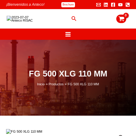
Ir
B
¡Bienvenidos a Anteco!
Brochure
al
u
contenido
s
Buscar
c
a
r
FG 500 XLG 110 MM
Inicio
Productos
FG 500 XLG 110 MM
FG