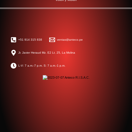
+51 914 315 838
ventas@anteco.pe
Jr. Javier Heraud Mz. E2 Lt. 25, La Molina
L-V: 7 a.m.-7 p.m. S: 7 a.m.-1 p.m.