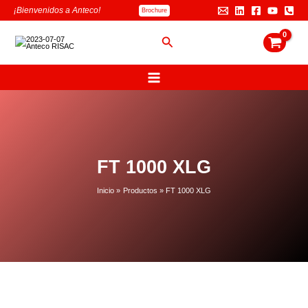
Ir
B
¡Bienvenidos a Anteco!
Brochure
al
u
contenido
s
Buscar
c
a
r
FT 1000 XLG
Inicio
Productos
FT 1000 XLG
FT