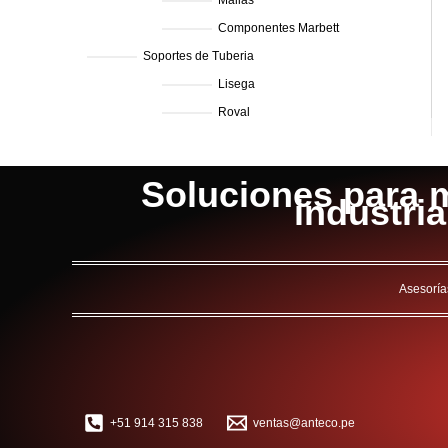
Mallas
Componentes Marbett
Soportes de Tuberia
Lisega
Roval
Soluciones para m
industri
Asesoría
+51 914 315 838
ventas@anteco.pe