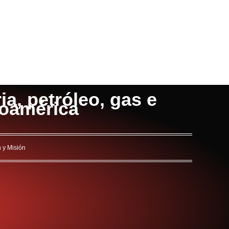
a, petróleo, gas e
noamérica
n y Misión