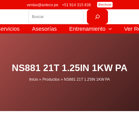
ventas@anteco.pe
+51 914 315 838
Brochure
Buscar
ervicios
Asesorías
Entrenamiento
Ver R
NS881 21T 1.25IN 1KW PA
Inicio
Productos
NS881 21T 1.25IN 1KW PA