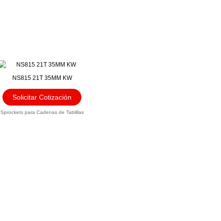
NS815 21T 35MM KW
Solicitar Cotización
Sprockets para Cadenas de Tablillas