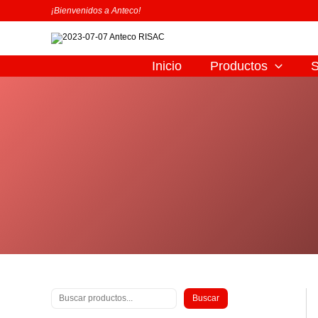
Ir
B
¡Bienvenidos a Anteco!
al
u
contenido
s
c
Inicio
Productos
S
a
r
Buscar