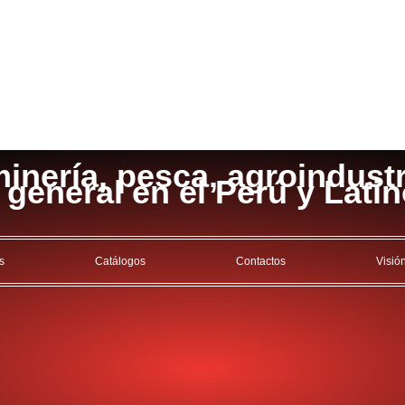
inería, pesca, agroindustri
a general en el Perú y Lati
s
Catálogos
Contactos
Visió