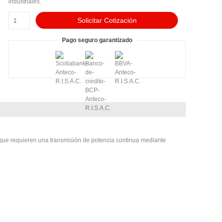
1.25IN
industriales.
1KW
PA
Solicitar Cotización
cantidad
Pago seguro garantizado
 que requieren una transmisión de potencia continua mediante