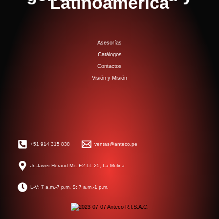
Latinoamérica
Asesorías
Catálogos
Contactos
Visión y Misión
+51 914 315 838
ventas@anteco.pe
Jr. Javier Heraud Mz. E2 Lt. 25, La Molina
L-V: 7 a.m.-7 p.m. S: 7 a.m.-1 p.m.