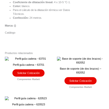
Coeficiente de dilatación lineal:
4 x 10-5 °C-1.
Color:
blanco.
Para el cálculo de la dilatación térmica ver Datos
Técnicos.
Confección:
24 metros.
Marca: (
)
Catálogo
Productos relacionados
Perfil guía cadena – 63701
Base de soporte (de dos brazos) –
692052
Solicitar Cotización
Componentes Marbett
Solicitar Cotización
Componentes Marbett
Perfil guía cadena – 620523