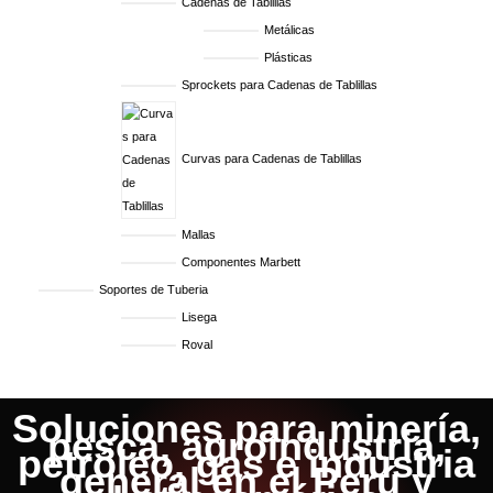
Cadenas de Tablillas
Metálicas
Plásticas
Sprockets para Cadenas de Tablillas
Curvas para Cadenas de Tablillas
Mallas
Componentes Marbett
Soportes de Tuberia
Lisega
Roval
Soluciones para minería,
pesca, agroindustria,
petróleo, gas e industria
general en el Perú y