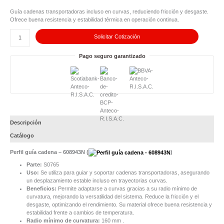
guía
cadena
Guía cadenas transportadoras incluso en curvas, reduciendo fricción y desgaste.
-
Ofrece buena resistencia y estabilidad térmica en operación continua.
608943N
cantidad
Solicitar Cotización
Pago seguro garantizado
Descripción
Catálogo
Perfil guía cadena – 608943N (
)
Parte:
S0765
Uso:
Se utiliza para guiar y soportar cadenas transportadoras, asegurando
un desplazamiento estable incluso en trayectorias curvas.
Beneficios:
Permite adaptarse a curvas gracias a su radio mínimo de
curvatura, mejorando la versatilidad del sistema. Reduce la fricción y el
desgaste, optimizando el rendimiento. Su material ofrece buena resistencia y
estabilidad frente a cambios de temperatura.
Radio mínimo de curvatura:
160 mm .