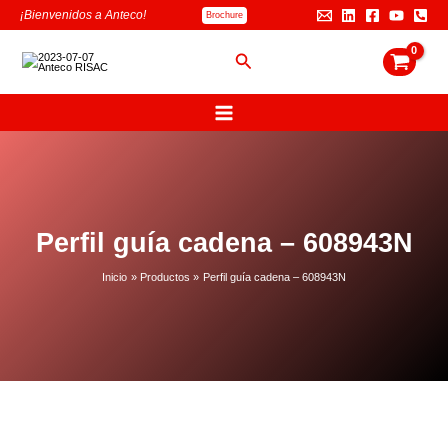
Ir
B
¡Bienvenidos a Anteco!
Brochure
al
u
contenido
s
Buscar
c
a
r
Perfil guía cadena – 608943N
Inicio
Productos
Perfil guía cadena – 608943N
Perfil