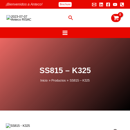
Ir
B
¡Bienvenidos a Anteco!
Brochure
al
u
contenido
s
Buscar
c
a
r
SS815 – K325
Inicio
Productos
SS815 – K325
SS815