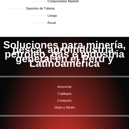
Componentes Marbett
Soportes de Tuberia
Lisega
Roval
Soluciones para minería,
pesca, agroindustria,
petróleo, gas e industria
general en el Perú y
Latinoamérica
Asesorías
Catálogos
Contactos
Visión y Misión