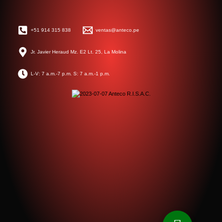
+51 914 315 838
ventas@anteco.pe
Jr. Javier Heraud Mz. E2 Lt. 25, La Molina
L-V: 7 a.m.-7 p.m. S: 7 a.m.-1 p.m.