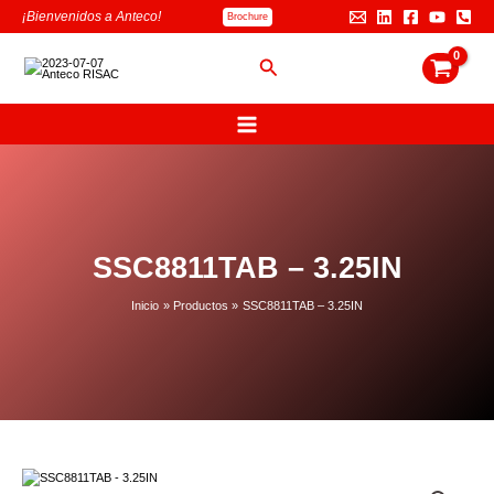
Ir
B
¡Bienvenidos a Anteco!
Brochure
al
u
contenido
s
Buscar
c
a
r
SSC8811TAB – 3.25IN
Inicio
Productos
SSC8811TAB – 3.25IN
SSC8811TAB