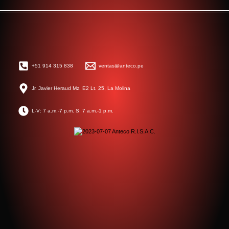
+51 914 315 838
ventas@anteco.pe
Jr. Javier Heraud Mz. E2 Lt. 25, La Molina
L-V: 7 a.m.-7 p.m. S: 7 a.m.-1 p.m.